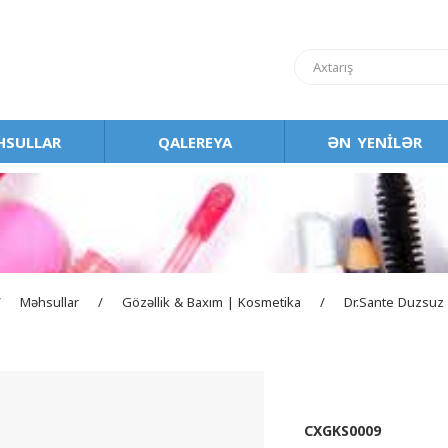
SULLAR
QALEREYA
ƏN YENİLƏR
/
Məhsullar
/
Gözəllik & Baxım | Kosmetika
/
Dr.Sante Duzsuz
CXGKS0009