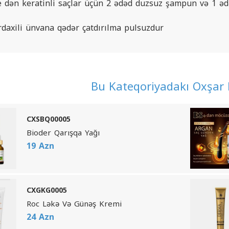
e dən keratinli saçlar üçün 2 ədəd duzsuz şampun və 1 əd
daxili ünvana qədər çatdırılma pulsuzdur
Bu Kateqoriyadakı Oxşar 
CXSBQ00005
Bioder Qarışqa Yağı
19 Azn
CXGKG0005
Roc Ləkə Və Günəş Kremi
24 Azn