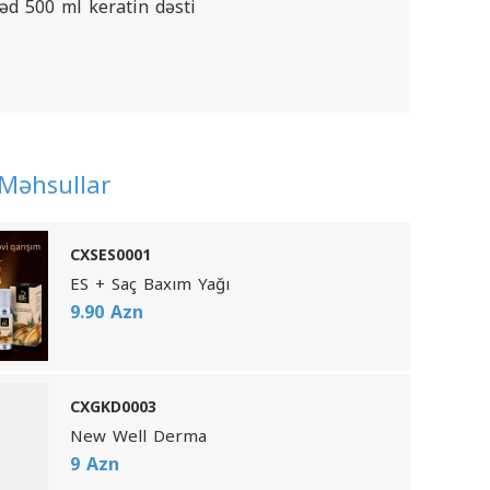
əd 500 ml keratin dəsti
Məhsullar
CXSES0001
ES + Saç Baxım Yağı
9.90 Azn
CXGKD0003
New Well Derma
9 Azn