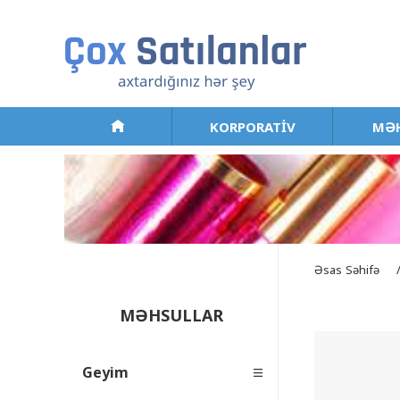
KORPORATİV
MƏH
Əsas Səhifə
MƏHSULLAR
Geyim