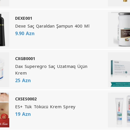
DEXE001
Dexe Saç Qaraldan Şampun 400 Ml
9.90 Azn
CXGB0001
Dax Superegro Saç Uzatmaq Üçün
Krem
25 Azn
CXSES0002
ES+ Tük Tökücü Krem Sprey
19 Azn