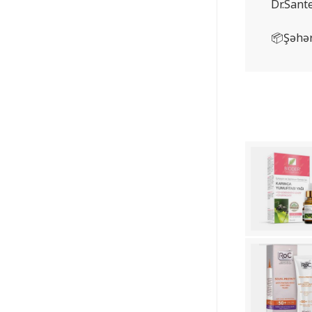
Dr.Sant
📦Şəhər