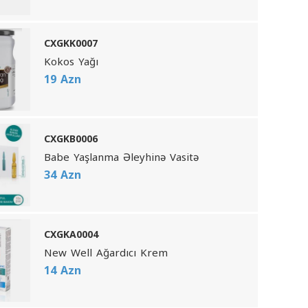
CXGKK0007
Kokos Yağı
19 Azn
CXGKB0006
Babe Yaşlanma Əleyhinə Vasitə
34 Azn
CXGKA0004
New Well Ağardıcı Krem
14 Azn