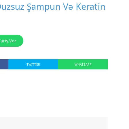
Duzsuz Şampun Və Keratin
ariş Ver
TWITTER
WHATSAPP