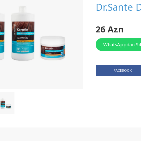
Dr.Sante 
26 Azn
WhatsAppdan Sif
FACEBOOK