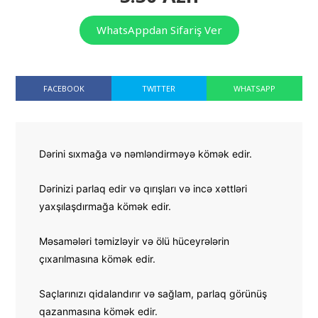
WhatsAppdan Sifariş Ver
FACEBOOK
TWITTER
WHATSAPP
Dərini sıxmağa və nəmləndirməyə kömək edir.
Dərinizi parlaq edir və qırışları və incə xəttləri 
yaxşılaşdırmağa kömək edir.
Məsamələri təmizləyir və ölü hüceyrələrin 
çıxarılmasına kömək edir.
Saçlarınızı qidalandırır və sağlam, parlaq görünüş 
qazanmasına kömək edir.