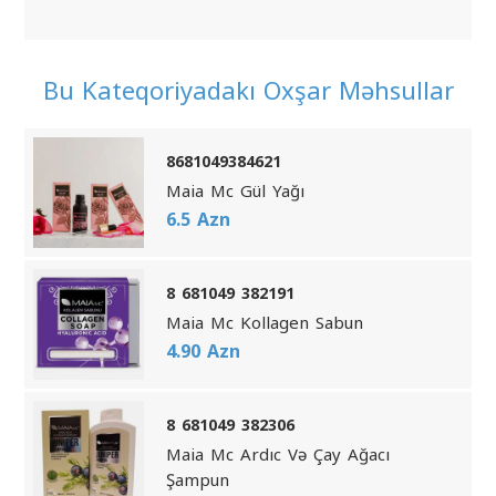
Bu Kateqoriyadakı Oxşar Məhsullar
8681049384621
Maia Mc Gül Yağı
6.5 Azn
8 681049 382191
Maia Mc Kollagen Sabun
4.90 Azn
8 681049 382306
Maia Mc Ardıc Və Çay Ağacı
Şampun