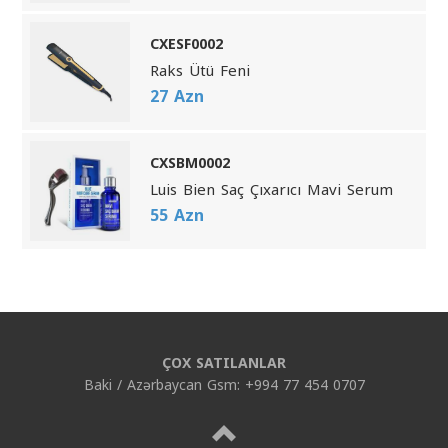
CXESF0002
Raks Ütü Feni
27 Azn
CXSBM0002
Luis Bien Saç Çıxarıcı Mavi Serum
55 Azn
ÇOX SATILANLAR
Baki / Azərbaycan Gsm: +994 77 454 0707