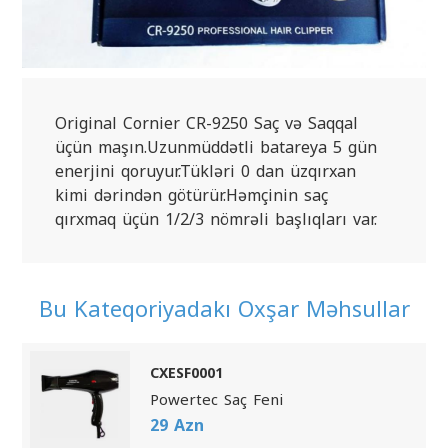
Original Cornier CR-9250 Saç və Saqqal 
üçün maşın.Uzunmüddətli batareya 5 gün 
enerjini qoruyur.Tükləri 0 dan üzqırxan 
kimi dərindən götürür.Həmçinin saç 
qırxmaq üçün 1/2/3 nömrəli başlıqları var.
Bu Kateqoriyadakı Oxşar Məhsullar
CXESF0001
Powertec Saç Feni
29 Azn