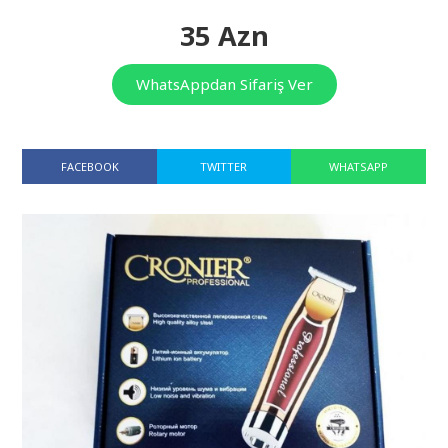
35 Azn
WhatsAppdan Sifariş Ver
FACEBOOK
TWITTER
WHATSAPP