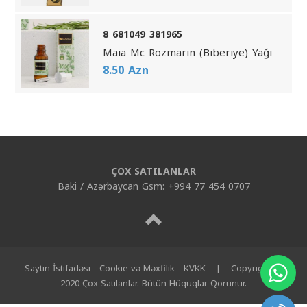
8 681049 381965
Maia Mc Rozmarin (Biberiye) Yağı
8.50 Azn
ÇOX SATILANLAR
Baki / Azərbaycan Gsm: +994 77 454 0707
Saytın İstifadəsi - Cookie və Məxfilik - KVKK
|
Copyright ©
2020 Çox Satilanlar. Bütün Hüquqlar Qorunur.