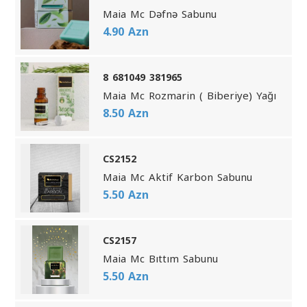
Maia Mc Dəfnə Sabunu
4.90 Azn
8 681049 381965
Maia Mc Rozmarin ( Biberiye) Yağı
8.50 Azn
CS2152
Maia Mc Aktif Karbon Sabunu
5.50 Azn
CS2157
Maia Mc Bıttım Sabunu
5.50 Azn