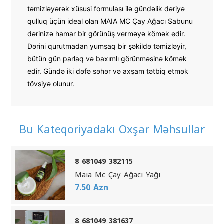
təmizləyərək xüsusi formulası ilə gündəlik dəriyə 
qulluq üçün ideal olan MAIA MC Çay Ağacı Sabunu 
dərinizə hamar bir görünüş verməyə kömək edir. 
Dərini qurutmadan yumşaq bir şəkildə təmizləyir, 
bütün gün parlaq və baxımlı görünməsinə kömək 
edir. Gündə iki dəfə səhər və axşam tətbiq etmək 
tövsiyə olunur.
Bu Kateqoriyadakı Oxşar Məhsullar
8 681049 382115
Maia Mc Çay Ağacı Yağı
7.50 Azn
8 681049 381637