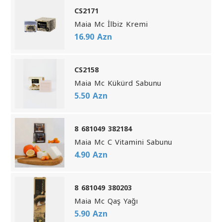
CS2171
Maia Mc İlbiz Kremi
16.90 Azn
CS2158
Maia Mc Kükürd Sabunu
5.50 Azn
8 681049 382184
Maia Mc C Vitamini Sabunu
4.90 Azn
8 681049 380203
Maia Mc Qaş Yağı
5.90 Azn