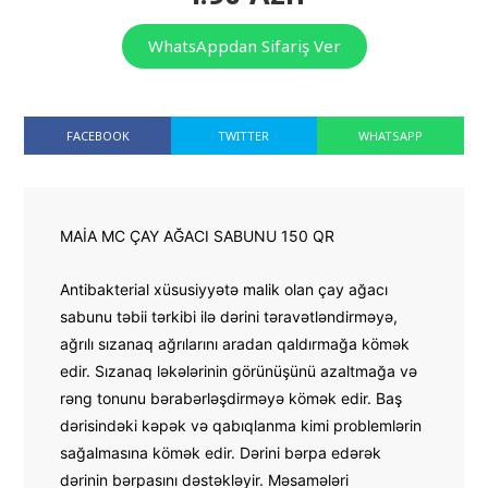
WhatsAppdan Sifariş Ver
FACEBOOK
TWITTER
WHATSAPP
MAİA MC ÇAY AĞACI SABUNU 150 QR
Antibakterial xüsusiyyətə malik olan çay ağacı 
sabunu təbii tərkibi ilə dərini təravətləndirməyə, 
ağrılı sızanaq ağrılarını aradan qaldırmağa kömək 
edir. Sızanaq ləkələrinin görünüşünü azaltmağa və 
rəng tonunu bərabərləşdirməyə kömək edir. Baş 
dərisindəki kəpək və qabıqlanma kimi problemlərin 
sağalmasına kömək edir. Dərini bərpa edərək 
dərinin bərpasını dəstəkləyir. Məsamələri 